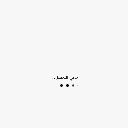
لا يوجد وصف لهذا المنتج
منتجات ذات صلة
جاري التحميل...