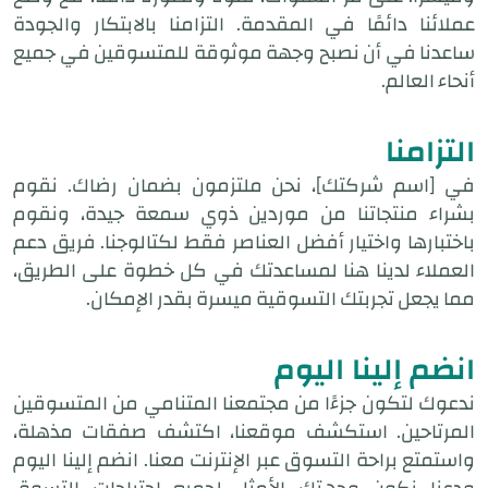
عملائنا دائمًا في المقدمة. التزامنا بالابتكار والجودة
ساعدنا في أن نصبح وجهة موثوقة للمتسوقين في جميع
أنحاء العالم.
التزامنا
في [اسم شركتك]، نحن ملتزمون بضمان رضاك. نقوم
بشراء منتجاتنا من موردين ذوي سمعة جيدة، ونقوم
باختبارها واختيار أفضل العناصر فقط لكتالوجنا. فريق دعم
العملاء لدينا هنا لمساعدتك في كل خطوة على الطريق،
مما يجعل تجربتك التسوقية ميسرة بقدر الإمكان.
انضم إلينا اليوم
ندعوك لتكون جزءًا من مجتمعنا المتنامي من المتسوقين
المرتاحين. استكشف موقعنا، اكتشف صفقات مذهلة،
واستمتع براحة التسوق عبر الإنترنت معنا. انضم إلينا اليوم
ودعنا نكون وجهتك الأمثل لجميع احتياجات التسوق