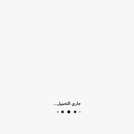
التوفر:
الرجاء اختيار سمات المنتج
الكلمات الدلالية:
asics
0)
جاري التحميل...