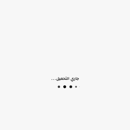
لا يوجد وصف لهذا المنتج
منتجات ذات صلة
جاري التحميل...