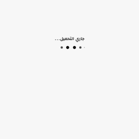
وصف المنتج
معلومات إضافية
التقييمات (0)
لا يوجد وصف لهذا المنتج
جاري التحميل...
منتجات ذات صلة
منتجات قد تعجبك أيضًا