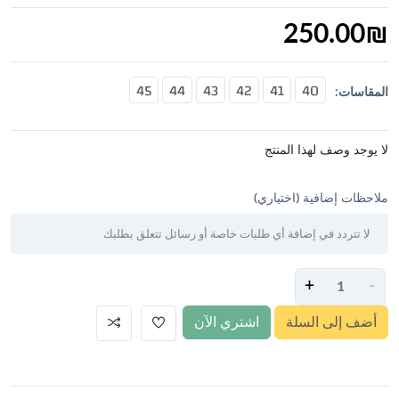
250.00
₪
45
44
43
42
41
40
المقاسات:
لا يوجد وصف لهذا المنتج
ملاحظات إضافية (اختياري)
+
-
أضف إلى السلة
اشتري الآن