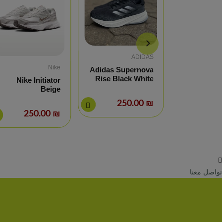
ADIDAS
Nike
Adidas Supernova
Adidas Su
Rise Black White
Ri
Nike Initiator
Beige
₪ 250.00
₪ 250.00
تواصل معنا