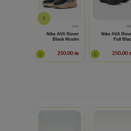
Nike
Nike
Ni
e AVA Rover
Nike AVA Rover
Nike AVA Rov
Cosmic Clay
Black Muslin
Full Bla
₪ 250.00
₪ 250.00
₪ 25