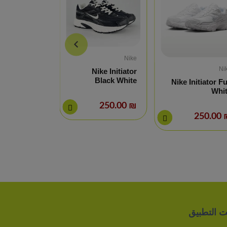
Nike
Nike
Ni
e AVA Rover
Nike Initiator
Full Black
Black White
Nike Initiator Fu
Whi
₪ 250.00
₪ 250.00
₪ 25
يت التطبيق