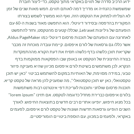
ידוע הרכיב סדרה של תווים באקראי מתוך טקסט, כדי ליצור חוברת
שמשמשת כהנחיה או מדריך דמה לאותם תווים. חמש מאות שנים של זמן
לא הצליחו למחוק את הטקסט הזה, ואף הוא ממשיך לשמש בצורתו
המקורית בהדפסה ובסידור דיגיטלי. הוא התפשט מאוד בשנות ה-60 עם
הופעתם של גיליונות Letraset, שכללו קטעים מהטקסט, וחזר להתפשט
לאחרונה עם הופעתם של תוכנות פרסום דיגיטלי כמו Aldus PageMaker,
אשר כללו גם גרסאות של לורם איפסום. קיימת עובדה מוכחת זה מכבר
שקריאת תוכן כלשהו בדף כלשהו תסיח את דעת הקורא מההתמקדות
בצורה החיצונית של הטקסט או באופן שבו הפסקאות ממוקמות בדף
הנקרא. לכן משתמשים בשיטת לורם איפסום מכיוון שהיא מעניקה פיזור
טבעי, במידה מסוימת, של האותיות במקום להשתמש בביטוי "כאן יש תוכן
טקסטואלי, כאן יש תוכן טקסטואלי", מה שמעניק להן מראה של טקסט קריא.
תוכנות פרסום שולחני ותוכנות לעריכת דפי אינטרנט רבות משתמשות
בלורם איפסום כברירת מחדל כדוגמה לטקסט. אם תזינו "lorem ipsum"
בכל מנוע חיפוש, יופיעו אתרים רבים חדשים בתוצאות החיפוש. לאורך
השנים הופיעו גרסאות חדשות ושונות של טקסט לורם איפסום, לפעמים
באקראי, ולפעמים במכוון, עם הוספת ביטויים הומוריסטיים.